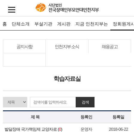
홈
단체소개
부설기관
게시판
지금 인천지부는
정회원게
공지사항
인천지부 소식
채용공고
학습자료실
검색
제 목
등록인
등록일
발달장애 국가책임제 교양자료 (
0
)
운영자
2018-06-22