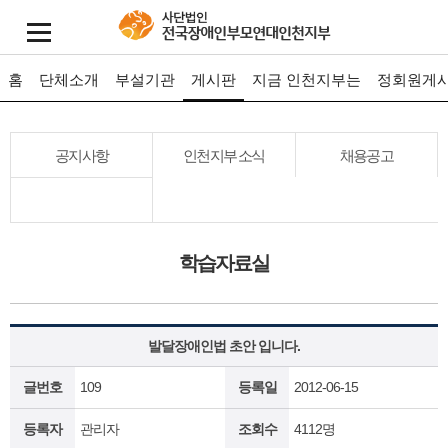
홈
단체소개
부설기관
게시판
지금 인천지부는
정회원게
공지사항
인천지부 소식
채용공고
학습자료실
발달장애인법 초안 입니다.
글번호
109
등록일
2012-06-15
등록자
관리자
조회수
4112명