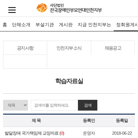
홈
단체소개
부설기관
게시판
지금 인천지부는
정회원게
공지사항
인천지부 소식
채용공고
학습자료실
검색
제 목
등록인
등록일
발달장애 국가책임제 교양자료 (
0
)
운영자
2018-06-22