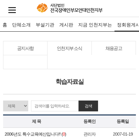
홈
단체소개
부설기관
게시판
지금 인천지부는
정회원게
공지사항
인천지부 소식
채용공고
학습자료실
검색
제 목
등록인
등록일
2006년도 특수교육예산입니다!! (
0
)
관리자
2007-01-19