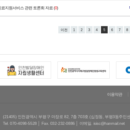
치료지원서비스 관련 토론회 자료 (
0
)
이전
1
2
3
4
5
6
7
8
이용약관
(21405) 인천광역시 부평구 마장로 82, 7층 703호 (십정동, 부평3동주민
Tel. 070-4098-5528 │ Fax. 032-232-0886 │ 이메일. isisc@hanmail.net