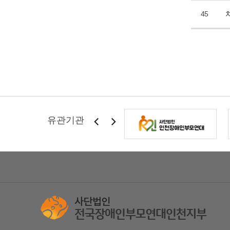
45
유관기관