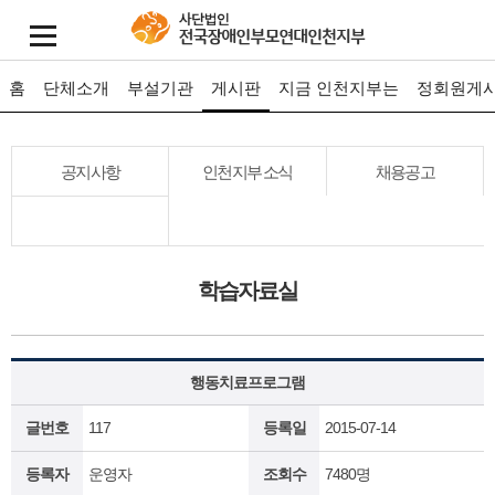
홈
단체소개
부설기관
게시판
지금 인천지부는
정회원게
공지사항
인천지부 소식
채용공고
학습자료실
행동치료프로그램
글번호
117
등록일
2015-07-14
등록자
운영자
조회수
7480명