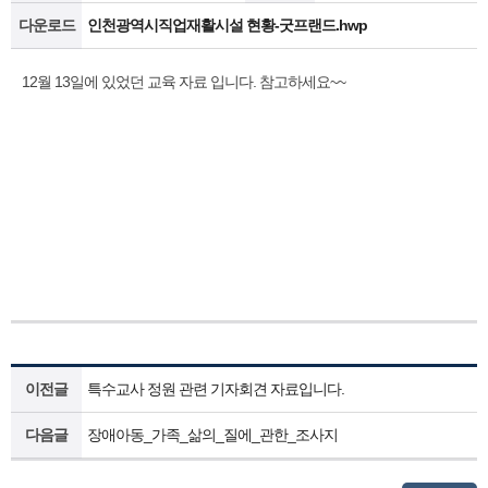
다운로드
인천광역시직업재활시설 현황-굿프랜드.hwp
12월 13일에 있었던 교육 자료 입니다. 참고하세요~~
이전글
특수교사 정원 관련 기자회견 자료입니다.
다음글
장애아동_가족_삶의_질에_관한_조사지