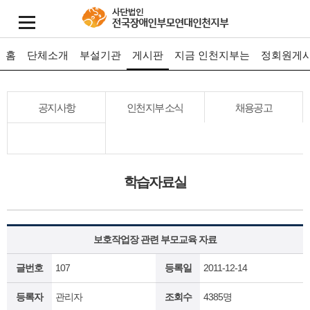
홈
단체소개
부설기관
게시판
지금 인천지부는
정회원게
공지사항
인천지부 소식
채용공고
학습자료실
보호작업장 관련 부모교육 자료
글번호
107
등록일
2011-12-14
등록자
관리자
조회수
4385명