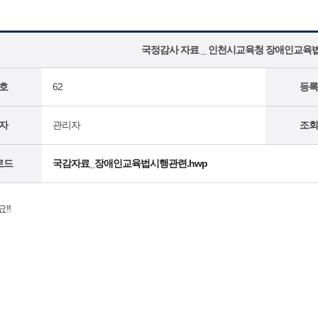
국정감사 자료 _ 인천시교육청 장애인교육
호
62
등록
자
관리자
조회
로드
국감자료_장애인교육법시행관련.hwp
!!